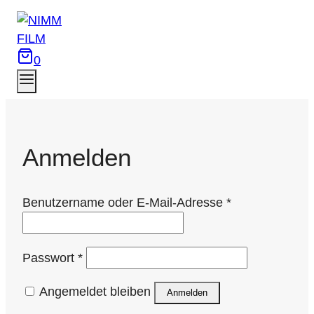
Zum
Inhalt
springen
0
Anmelden
Erforderlich
Benutzername oder E-Mail-Adresse
*
Erforderlich
Passwort
*
Angemeldet bleiben
Anmelden