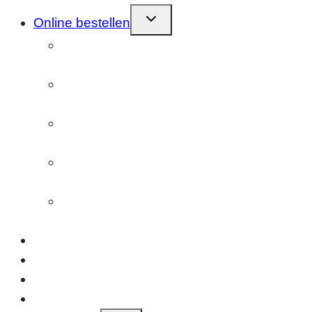
Kindermenü
Online bestellen
umschalten
Farbnegativfilm (C41)
entwickeln/scannen
Farbnegativfilm (ECN-2)
entwickeln/scannen
Schwarzweißfilm
entwickeln/scannen
Diafilm (E6)
entwickeln/scannen
Einzelscans
(Bilder oder Filmstreifen)
Geschenkideen
Fotolabor
Referenzen
Kontakt