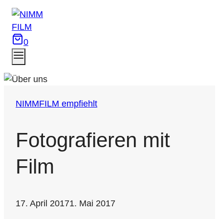
Zum
Inhalt
springen
0
NIMMFILM empfiehlt
Fotografieren mit
Film
17. April 2017
1. Mai 2017