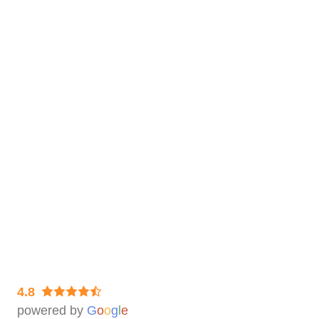
Individuelle Bildbearbeitung
So geht’s
Bestellvorgang
Auftragsbearbeitung & Lieferzeiten
Datenlieferung
Lagerung & Rückversand der Filme
Rechtliches
Impressum
Datenschutz & Widerruf
AGB
4.8
powered by
G
o
o
g
l
e