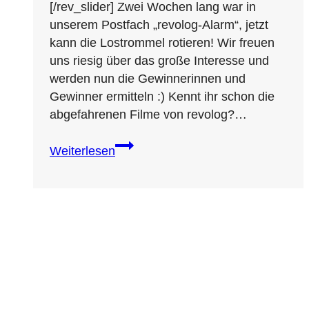
[/rev_slider] Zwei Wochen lang war in
unserem Postfach „revolog-Alarm“, jetzt
kann die Lostrommel rotieren! Wir freuen
uns riesig über das große Interesse und
werden nun die Gewinnerinnen und
Gewinner ermitteln :) Kennt ihr schon die
abgefahrenen Filme von revolog?…
Verlosung
Weiterlesen
von
11
„NIMM
revolog
FILM“-
Paketen
Ladengeschäft
Lionstraße 12