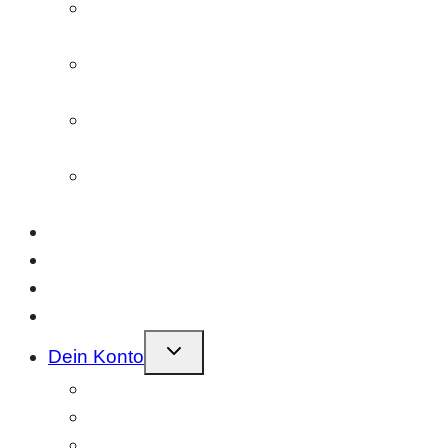
Farbnegativfilm (ECN-2)
entwickeln/scannen
Schwarzweißfilm
entwickeln/scannen
Diafilm (E6)
entwickeln/scannen
Einzelscans
(Bilder oder Filmstreifen)
Geschenkideen
Fotolabor
Referenzen
Kontakt
Kindermenü
Dein Konto
umschalten
Bestellungen
Profil
Adressen