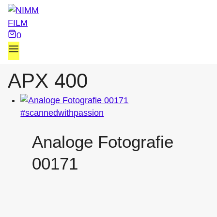
Zum
Inhalt
springen
0
APX 400
Analoge Fotografie
00171