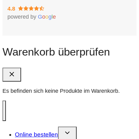
4.8
powered by
G
o
o
g
l
e
Warenkorb überprüfen
Es befinden sich keine Produkte im Warenkorb.
Kindermenü
Online bestellen
umschalten