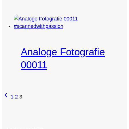
Analoge Fotografie
00011
Seitennavigation
Vorherige
1
2
3
Seite