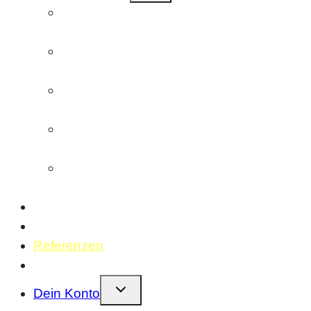
Farbnegativfilm (C41)
entwickeln/scannen
Farbnegativfilm (ECN-2)
entwickeln/scannen
Schwarzweißfilm
entwickeln/scannen
Diafilm (E6)
entwickeln/scannen
Einzelscans
(Bilder oder Filmstreifen)
Geschenkideen
Fotolabor
Referenzen
Kontakt
Kindermenü
Dein Konto
umschalten