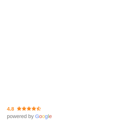
So geht’s
Bestellvorgang
Auftragsbearbeitung & Lieferzeiten
Datenlieferung
Lagerung & Rückversand der Filme
Rechtliches
Impressum
Datenschutz & Widerruf
AGB
4.8
powered by
G
o
o
g
l
e