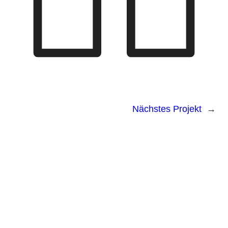
Nächstes Projekt
→
Ladengeschäft
Lionstraße 12
04177 Leipzig