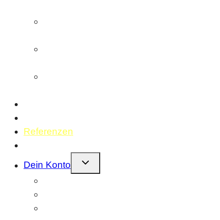
entwickeln/scannen
Schwarzweißfilm
entwickeln/scannen
Diafilm (E6)
entwickeln/scannen
Einzelscans
(Bilder oder Filmstreifen)
Geschenkideen
Fotolabor
Referenzen
Kontakt
Kindermenü
Dein Konto
umschalten
Bestellungen
Profil
Adressen