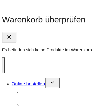
Warenkorb überprüfen
Es befinden sich keine Produkte im Warenkorb.
Kindermenü
Online bestellen
umschalten
Farbnegativfilm (C41)
entwickeln/scannen
Farbnegativfilm (ECN-2)