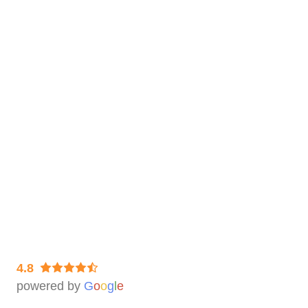
So geht’s
Bestellvorgang
Auftragsbearbeitung & Lieferzeiten
Datenlieferung
Lagerung & Rückversand der Filme
Rechtliches
Impressum
Datenschutz & Widerruf
AGB
4.8
powered by
G
o
o
g
l
e