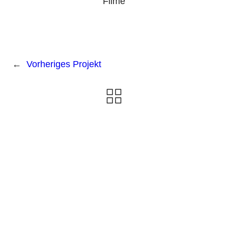
←
Vorheriges Projekt
Ladengeschäft
Lionstraße 12
04177 Leipzig