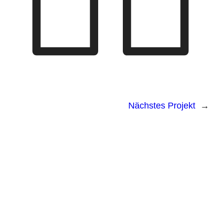
Nächstes Projekt
→
Ladengeschäft
Lionstraße 12
04177 Leipzig