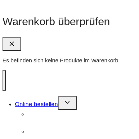
Warenkorb überprüfen
Es befinden sich keine Produkte im Warenkorb.
Kindermenü
Online bestellen
umschalten
Farbnegativfilm (C41)
entwickeln/scannen
Farbnegativfilm (ECN-2)