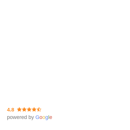
So geht’s
Bestellvorgang
Auftragsbearbeitung & Lieferzeiten
Datenlieferung
Lagerung & Rückversand der Filme
Rechtliches
Impressum
Datenschutz & Widerruf
AGB
4.8
powered by
G
o
o
g
l
e