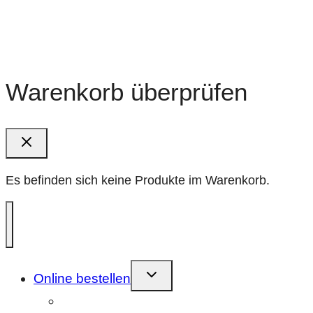
E-Mail:
info@nimmfilm.de
Warenkorb überprüfen
Es befinden sich keine Produkte im Warenkorb.
Kindermenü
Online bestellen
umschalten
Farbnegativfilm (C41)