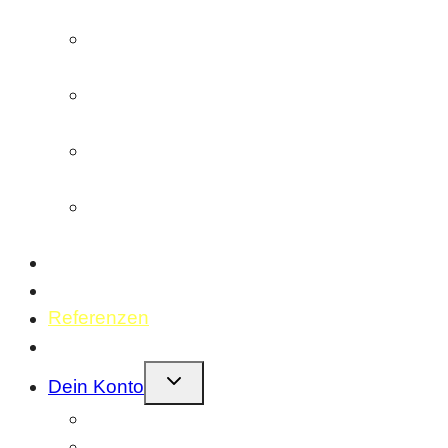
entwickeln/scannen
Farbnegativfilm (ECN-2)
entwickeln/scannen
Schwarzweißfilm
entwickeln/scannen
Diafilm (E6)
entwickeln/scannen
Einzelscans
(Bilder oder Filmstreifen)
Geschenkideen
Fotolabor
Referenzen
Kontakt
Kindermenü
Dein Konto
umschalten
Bestellungen
Profil