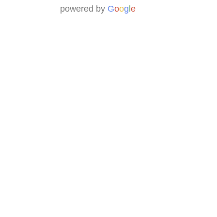
powered by
G
o
o
g
l
e